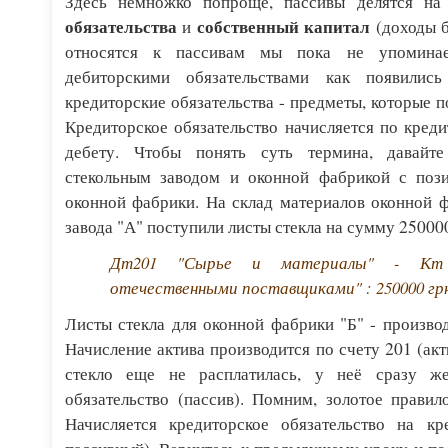
Здесь немножко попроще, пассивы делятся н
обязательства
собственный капитал
и
(доходы б
относятся к пассивам мы пока не упоминае
дебиторскими обязательствами как появились
кредиторские обязательства - предметы, которые 
Кредиторское обязательство начисляется по креди
дебету. Чтобы понять суть термина, давайт
стекольным заводом и оконной фабрикой с пози
оконной фабрики. На склад материалов оконной ф
завода "А" поступили листы стекла на сумму 250000
Дт201 "Сырье и материалы" - Кт
отечественными поставщиками" : 250000 грн
Листы стекла для оконной фабрики "Б" - производс
Начисление актива производится по счету 201 (акт
стекло еще не расплатилась, у неё сразу же
обязательство (пассив). Помним, золотое прави
Начисляется кредиторское обязательство на кр