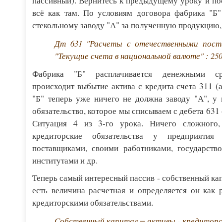
пассивный). Вернитесь к предыдущему уроку и п
всё как там. По условиям договора фабрика "Б"
стекольному заводу "А" за полученную продукцию, 
Дт 631 "Расчеты с отечественными пост
"Текущие счета в национальной валюте" : 250
Фабрика "Б" расплачивается денежными сре
происходит выбытие актива с кредита счета 311 (
"Б" теперь уже ничего не должна заводу "А", у 
обязательство, которое мы списываем с дебета 631 
Ситуация 4 из 3-го урока. Ничего сложного,
кредиторские обязательства у предприятия
поставщиками, своими работниками, государств
институтами и др.
Теперь самый интересный пассив - собственный ка
есть величина расчетная и определяется он как
кредиторскими обязательствами.
Собственный капитал = активы - кредиторс